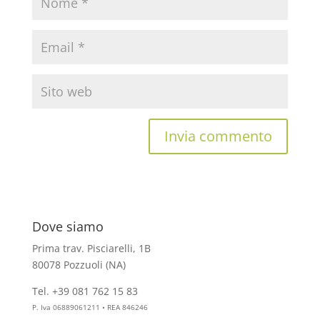
Dove siamo
Prima trav. Pisciarelli, 1B
80078 Pozzuoli (NA)
Tel. +39 081 762 15 83
info@aesthelab.com
P. Iva 06889061211 • REA 846246