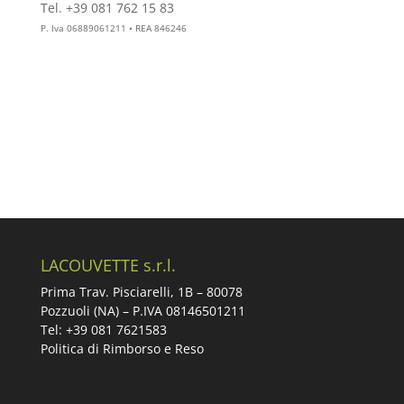
Tel. +39 081 762 15 83
info@aesthelab.com
P. Iva 06889061211 • REA 846246
LACOUVETTE s.r.l.
Prima Trav. Pisciarelli, 1B –
80078
Pozzuoli (NA) – P.IVA 08146501211
Tel: +39 081 7621583
Politica di Rimborso e Reso