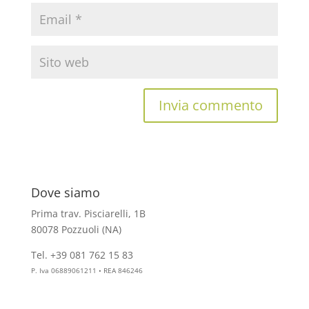
Dove siamo
Prima trav. Pisciarelli, 1B
80078 Pozzuoli (NA)
Tel. +39 081 762 15 83
info@aesthelab.com
P. Iva 06889061211 • REA 846246