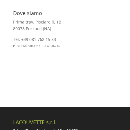
Dove siamo
Prima trav. Pisciarelli, 1B
80078 Pozzuoli (NA)
Tel. +39 081 762 15 83
info@aesthelab.com
P. Iva 06889061211 • REA 846246
LACOUVETTE s.r.l.