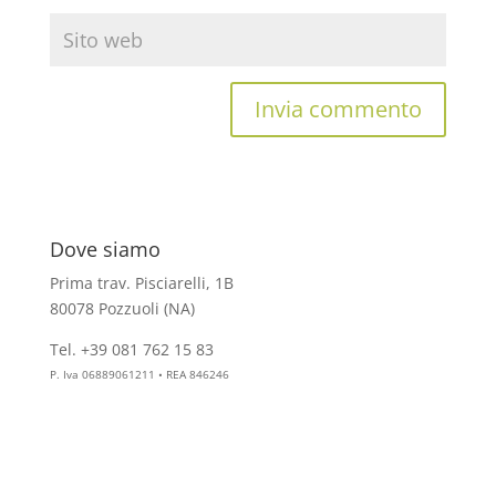
Dove siamo
Prima trav. Pisciarelli, 1B
80078 Pozzuoli (NA)
Tel. +39 081 762 15 83
info@aesthelab.com
P. Iva 06889061211 • REA 846246