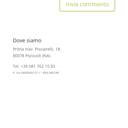
Dove siamo
Prima trav. Pisciarelli, 1B
80078 Pozzuoli (NA)
Tel. +39 081 762 15 83
info@aesthelab.com
P. Iva 06889061211 • REA 846246