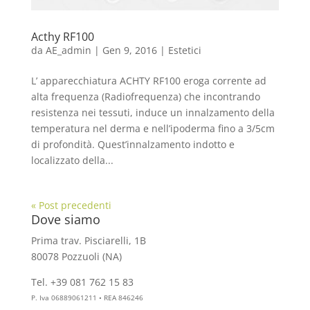
Acthy RF100
da
AE_admin
|
Gen 9, 2016
|
Estetici
L’ apparecchiatura ACHTY RF100 eroga corrente ad
alta frequenza (Radiofrequenza) che incontrando
resistenza nei tessuti, induce un innalzamento della
temperatura nel derma e nell’ipoderma fino a 3/5cm
di profondità. Quest’innalzamento indotto e
localizzato della...
« Post precedenti
Dove siamo
Prima trav. Pisciarelli, 1B
80078 Pozzuoli (NA)
Tel. +39 081 762 15 83
info@aesthelab.com
P. Iva 06889061211 • REA 846246