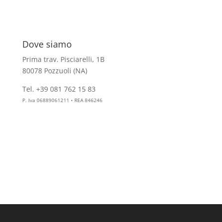
Dove siamo
Prima trav. Pisciarelli, 1B
80078 Pozzuoli (NA)
Tel. +39 081 762 15 83
info@aesthelab.com
P. Iva 06889061211 • REA 846246