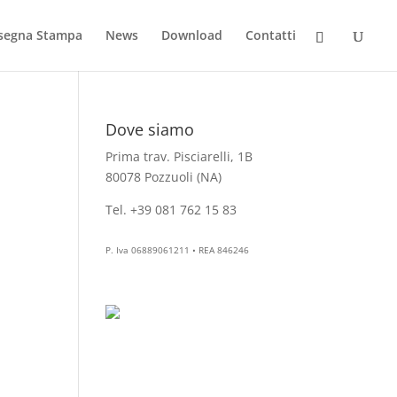
segna Stampa
News
Download
Contatti
Dove siamo
Prima trav. Pisciarelli, 1B
80078 Pozzuoli (NA)
Tel. +39 081 762 15 83
info@aesthelab.com
P. Iva 06889061211 • REA 846246