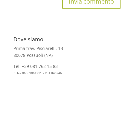
Dove siamo
Prima trav. Pisciarelli, 1B
80078 Pozzuoli (NA)
Tel. +39 081 762 15 83
info@aesthelab.com
P. Iva 06889061211 • REA 846246