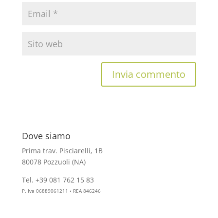
Dove siamo
Prima trav. Pisciarelli, 1B
80078 Pozzuoli (NA)
Tel. +39 081 762 15 83
info@aesthelab.com
P. Iva 06889061211 • REA 846246