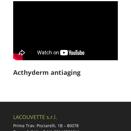
Acthyderm antiaging
LACOUVETTE s.r.l.
Prima Trav. Pisciarelli, 1B –
80078