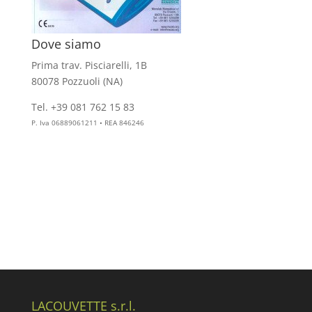
Dove siamo
Prima trav. Pisciarelli, 1B
80078 Pozzuoli (NA)
Tel. +39 081 762 15 83
info@aesthelab.com
P. Iva 06889061211 • REA 846246
LACOUVETTE s.r.l.