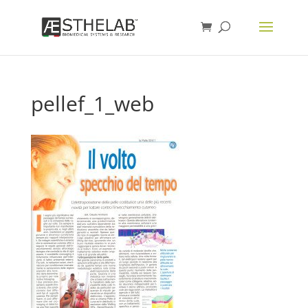
pellef_1_web