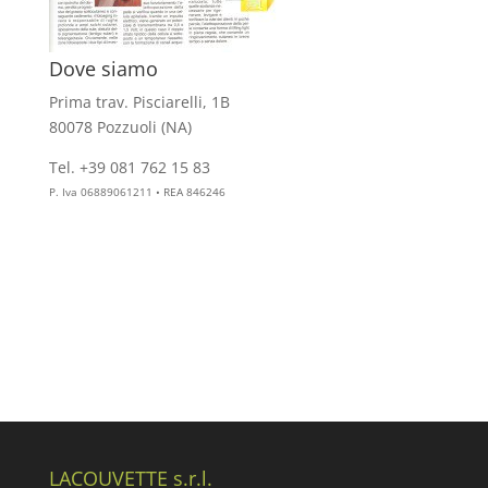
Dove siamo
Prima trav. Pisciarelli, 1B
80078 Pozzuoli (NA)
Tel. +39 081 762 15 83
info@aesthelab.com
P. Iva 06889061211 • REA 846246
LACOUVETTE s.r.l.