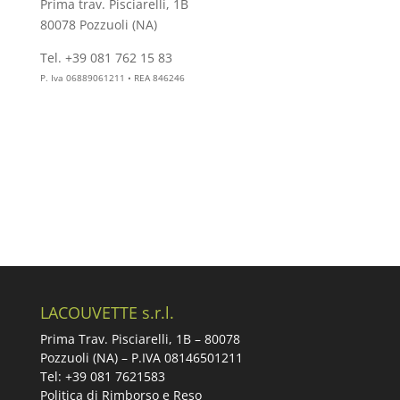
Prima trav. Pisciarelli, 1B
80078 Pozzuoli (NA)
Tel. +39 081 762 15 83
info@aesthelab.com
P. Iva 06889061211 • REA 846246
LACOUVETTE s.r.l.
Prima Trav. Pisciarelli, 1B –
80078
Pozzuoli (NA) – P.IVA 08146501211
Tel: +39 081 7621583
Politica di Rimborso e Reso