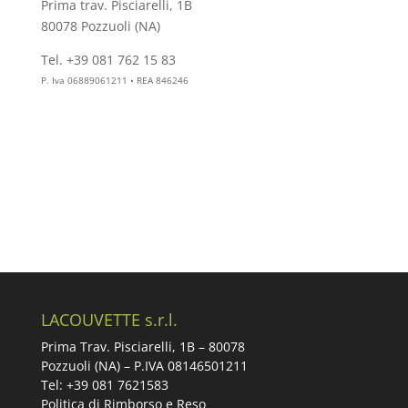
Prima trav. Pisciarelli, 1B
80078 Pozzuoli (NA)
Tel. +39 081 762 15 83
info@aesthelab.com
P. Iva 06889061211 • REA 846246
LACOUVETTE s.r.l.
Prima Trav. Pisciarelli, 1B –
80078
Pozzuoli (NA) – P.IVA 08146501211
Tel: +39 081 7621583
Politica di Rimborso e Reso