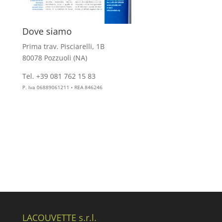
Dove siamo
Prima trav. Pisciarelli, 1B
80078 Pozzuoli (NA)
Tel. +39 081 762 15 83
info@aesthelab.com
P. Iva 06889061211 • REA 846246
LACOUVETTE s.r.l.