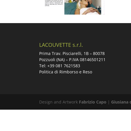
LACOUVETTE s.r.l.
Prima Trav. Pisciarelli, 1B –
80078
Pozzuoli (NA) – P.IVA 08146501211
Tel: +39 081 7621583
Politica di Rimborso e Reso
Design and Artwork
Fabrizio Capo
|
Giusiana