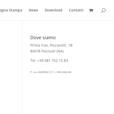
egna Stampa
News
Download
Contatti
Dove siamo
Prima trav. Pisciarelli, 1B
80078 Pozzuoli (NA)
Tel. +39 081 762 15 83
info@aesthelab.com
P. Iva 06889061211 • REA 846246