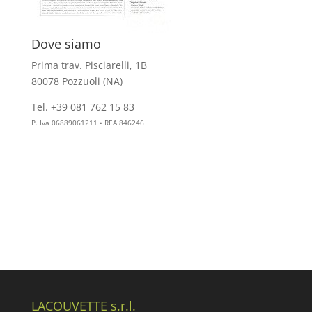
Dove siamo
Prima trav. Pisciarelli, 1B
80078 Pozzuoli (NA)
Tel. +39 081 762 15 83
info@aesthelab.com
P. Iva 06889061211 • REA 846246
LACOUVETTE s.r.l.