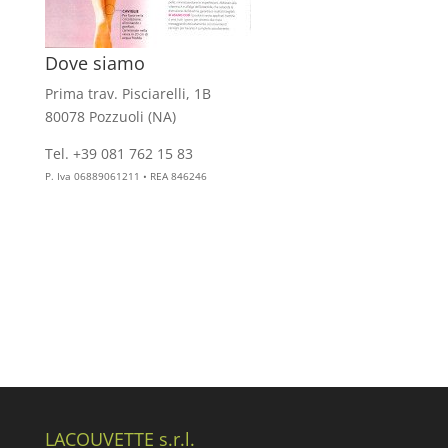
Dove siamo
Prima trav. Pisciarelli, 1B
80078 Pozzuoli (NA)
Tel. +39 081 762 15 83
info@aesthelab.com
P. Iva 06889061211 • REA 846246
LACOUVETTE s.r.l.