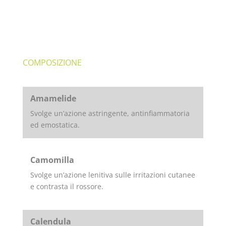
COMPOSIZIONE
Amamelide
Svolge un’azione astringente, antinfiammatoria
ed emostatica.
Camomilla
Svolge un’azione lenitiva sulle irritazioni cutanee
e contrasta il rossore.
Calendula