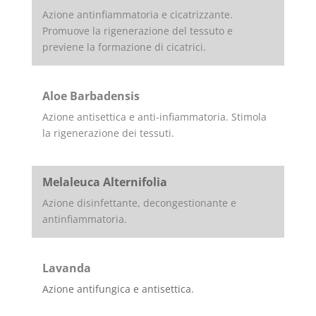
Azione antinfiammatoria e cicatrizzante.
Promuove la rigenerazione del tessuto e
previene la formazione di cicatrici.
Aloe Barbadensis
Azione antisettica e anti-infiammatoria. Stimola
la rigenerazione dei tessuti.
Melaleuca Alternifolia
Azione disinfettante, decongestionante e
antinfiammatoria.
Lavanda
Azione antifungica e antisettica.