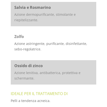
Salvia e Rosmarino
Azione dermopurificante, stimolante e
riepitelizzante.
Zolfo
Azione astringente, purificante, disinfettante,
sebo-regolatrice.
Ossido di zinco
Azione lenitiva, antibatterica, protettiva e
schermante.
IDEALE PER IL TRATTAMENTO DI
Pelli a tendenza acneica.