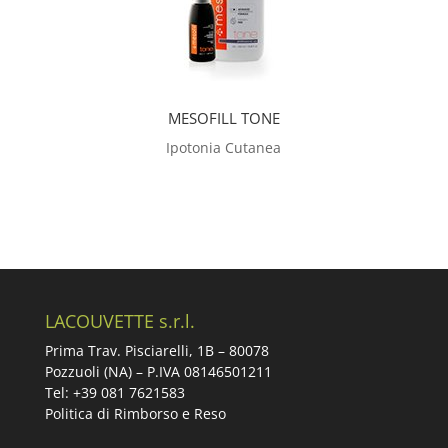
MESOFILL TONE
Ipotonia Cutanea
LACOUVETTE s.r.l.
Prima Trav. Pisciarelli, 1B –
80078
Pozzuoli (NA) – P.IVA 08146501211
Tel: +39 081 7621583
Politica di Rimborso e Reso