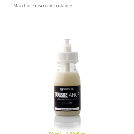
Macchie e discromie cutanee
50 ml – 1,69 fl.oz