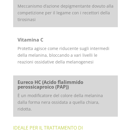
Meccanismo d’azione depigmentante dovuto alla
competizione per il legame con i recettori della
tirosinasi
Vitamina C
Protetta agisce come riducente sugli intermedi
della melanina, bloccando a vari livelli le
reazioni ossidative della melanogenesi
Eureco HC (Acido flalimmido
perossicaproico (PAP))
È un modificatore del colore della melanina
dalla forma nera ossidata a quella chiara,
ridotta.
IDEALE PER IL TRATTAMENTO DI