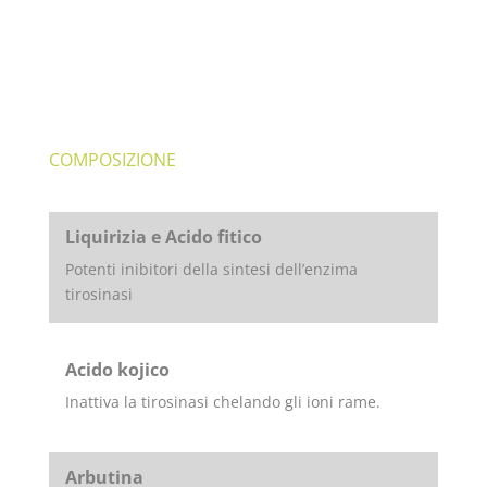
COMPOSIZIONE
Liquirizia e Acido fitico
Potenti inibitori della sintesi dell’enzima
tirosinasi
Acido kojico
Inattiva la tirosinasi chelando gli ioni rame.
Arbutina