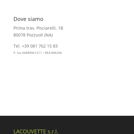
Dove siamo
Prima trav. Pisciarelli, 1B
80078 Pozzuoli (NA)
Tel. +39 081 762 15 83
info@aesthelab.com
P. Iva 06889061211 • REA 846246
LACOUVETTE s.r.l.