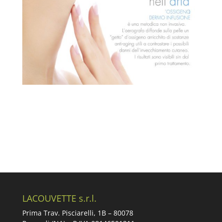
LACOUVETTE s.r.l.
Prima Trav. Pisciarelli, 1B –
80078