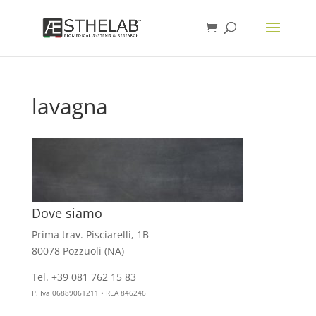
lavagna
Dove siamo
Prima trav. Pisciarelli, 1B
80078 Pozzuoli (NA)
Tel. +39 081 762 15 83
info@aesthelab.com
P. Iva 06889061211 • REA 846246