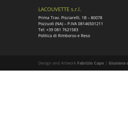
LACOUVETTE s.r.l.
Prima Trav. Pisciarelli, 1B –
80078
Pozzuoli (NA) – P.IVA 08146501211
Tel: +39 081 7621583
Politica di Rimborso e Reso
Design and Artwork
Fabrizio Capo
|
Giusiana