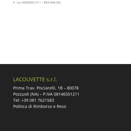
P. Iva 06889061211 • REA 846246
LACOUVETTE s.r.l.
Prima Trav. Pisciarelli, 1B –
80078
Pozzuoli (NA) – P.IVA 08146501211
Tel: +39 081 7621583
Politica di Rimborso e Reso