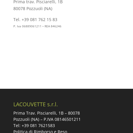
Prima trav. Pisciarelli, 1B
80078 Pozzuoli (NA)
Tel. +39 081 762 15 83
info@aesthelab.com
P. Iva 06889061211 • REA 846246
LACOUVETTE s.r.l.
Prima Trav. Pisciarelli, 1B –
80078
Pozzuoli (NA) – P.IVA 08146501211
Tel: +39 081 7621583
Politica di Rimborso e Reso