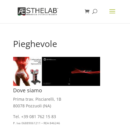
Pieghevole
Dove siamo
Prima trav. Pisciarelli, 1B
80078 Pozzuoli (NA)
Tel. +39 081 762 15 83
info@aesthelab.com
P. Iva 06889061211 • REA 846246