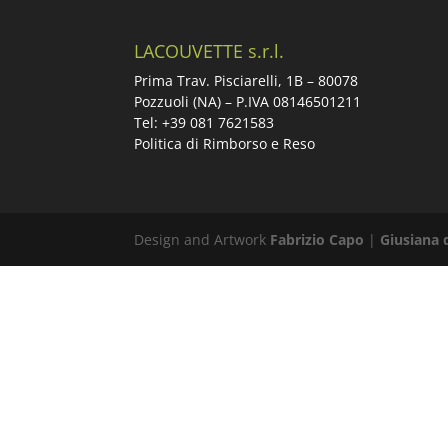
LACOUVETTE s.r.l.
Prima Trav. Pisciarelli, 1B –
80078
Pozzuoli (NA) – P.IVA 08146501211
Tel: +39 081 7621583
Politica di Rimborso e Reso
Design and Artwork
Fabrizio Capo
|
Giusiana