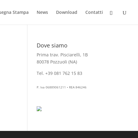
segna Stampa
News
Download
Contatti
Dove siamo
Prima trav. Pisciarelli, 1B
80078 Pozzuoli (NA)
Tel. +39 081 762 15 83
info@aesthelab.com
P. Iva 06889061211 • REA 846246