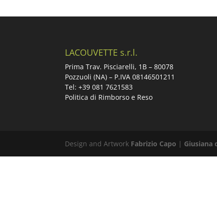
LACOUVETTE s.r.l.
Prima Trav. Pisciarelli, 1B –
80078
Pozzuoli (NA) – P.IVA 08146501211
Tel: +39 081 7621583
Politica di Rimborso e Reso
Design and Artwork
Fabrizio Capo
|
Giusiana