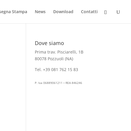
segna Stampa
News
Download
Contatti
Dove siamo
Prima trav. Pisciarelli, 1B
80078 Pozzuoli (NA)
Tel. +39 081 762 15 83
info@aesthelab.com
P. Iva 06889061211 • REA 846246