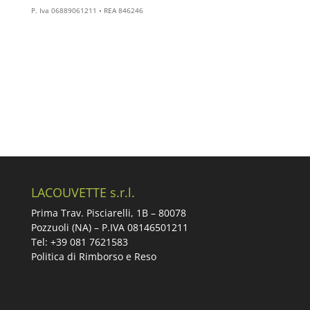
P. Iva 06889061211 • REA 846246
LACOUVETTE s.r.l.
Prima Trav. Pisciarelli, 1B –
80078
Pozzuoli (NA) – P.IVA 08146501211
Tel: +39 081 7621583
Politica di Rimborso e Reso