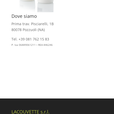
Dove siamo
Prima trav. Pisciarelli, 1B
80078 Pozzuoli (NA)
Tel. +39 081 762 15 83
info@aesthelab.com
P. Iva 06889061211 • REA 846246
LACOUVETTE s.r.l.