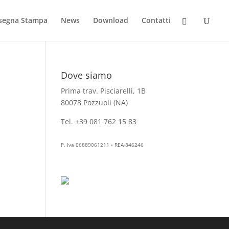
segna Stampa
News
Download
Contatti
Dove siamo
Prima trav. Pisciarelli, 1B
80078 Pozzuoli (NA)
Tel. +39 081 762 15 83
info@aesthelab.com
P. Iva 06889061211 • REA 846246