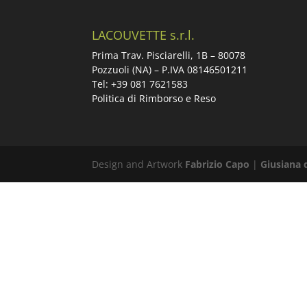
LACOUVETTE s.r.l.
Prima Trav. Pisciarelli, 1B –
80078
Pozzuoli (NA) – P.IVA 08146501211
Tel: +39 081 7621583
Politica di Rimborso e Reso
Design and Artwork
Fabrizio Capo
|
Giusiana