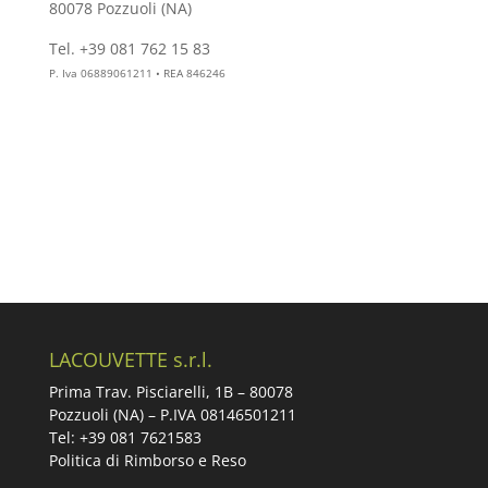
80078 Pozzuoli (NA)
Tel. +39 081 762 15 83
info@aesthelab.com
P. Iva 06889061211 • REA 846246
LACOUVETTE s.r.l.
Prima Trav. Pisciarelli, 1B –
80078
Pozzuoli (NA) – P.IVA 08146501211
Tel: +39 081 7621583
Politica di Rimborso e Reso