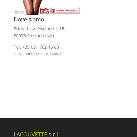
Dove siamo
Prima trav. Pisciarelli, 1B
80078 Pozzuoli (NA)
Tel. +39 081 762 15 83
info@aesthelab.com
P. Iva 06889061211 • REA 846246
LACOUVETTE s.r.l.