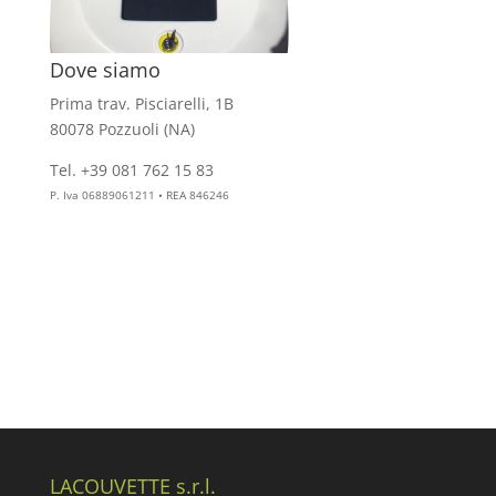
Dove siamo
Prima trav. Pisciarelli, 1B
80078 Pozzuoli (NA)
Tel. +39 081 762 15 83
info@aesthelab.com
P. Iva 06889061211 • REA 846246
LACOUVETTE s.r.l.