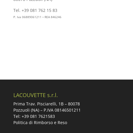
Tel. +39 081 762 15 83
info@aesthelab.com
P. Iva 06889061211 • REA 846246
LACOUVETTE s.r.l.
Prima Trav. Pisciarelli, 1B –
80078
Pozzuoli (NA) – P.IVA 08146501211
Tel: +39 081 7621583
Politica di Rimborso e Reso