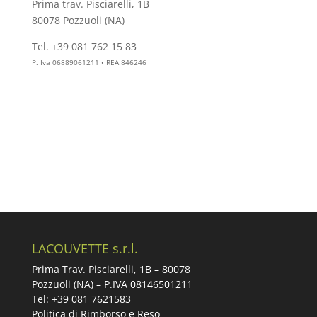
Prima trav. Pisciarelli, 1B
80078 Pozzuoli (NA)
Tel. +39 081 762 15 83
info@aesthelab.com
P. Iva 06889061211 • REA 846246
LACOUVETTE s.r.l.
Prima Trav. Pisciarelli, 1B –
80078
Pozzuoli (NA) – P.IVA 08146501211
Tel: +39 081 7621583
Politica di Rimborso e Reso