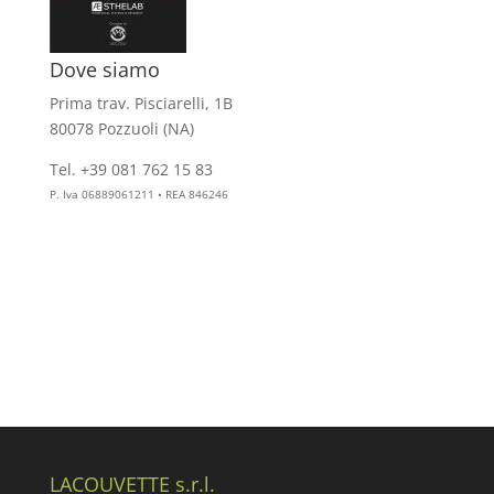
Dove siamo
Prima trav. Pisciarelli, 1B
80078 Pozzuoli (NA)
Tel. +39 081 762 15 83
info@aesthelab.com
P. Iva 06889061211 • REA 846246
LACOUVETTE s.r.l.